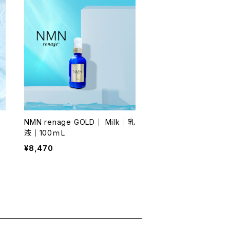
NMN renage GOLD｜ Milk｜乳
液｜100ｍL
¥8,470