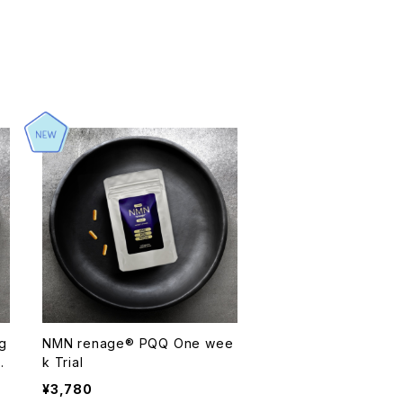
NMN renage® PQQ One wee
週
k Trial
¥3,780