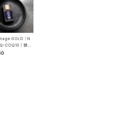
enage GOLD｜N
QQ・COQ10｜健康
0粒
60