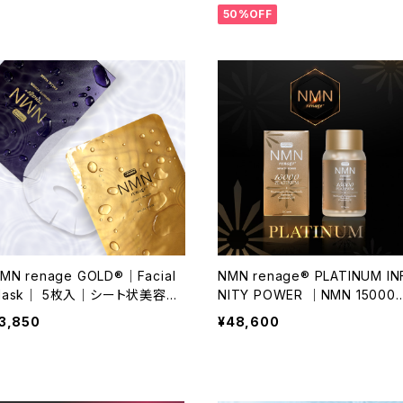
50%OFF
MN renage GOLD®｜Facial
NMN renage® PLATINUM IN
Mask｜ 5枚入｜シート状美容液
NITY POWER ｜NMN 15000
マスク
g ｜120粒
3,850
¥48,600