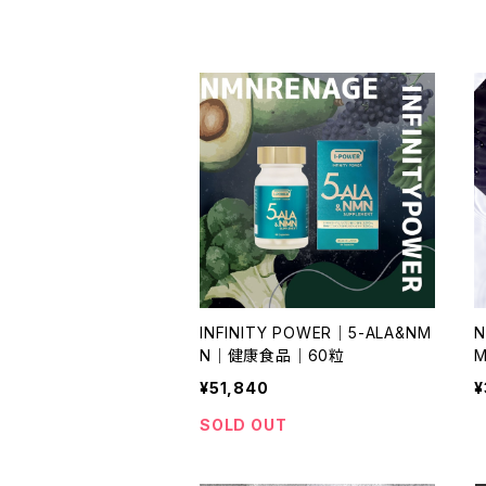
INFINITY POWER｜5-ALA&NM
N
N｜健康食品｜60粒
¥51,840
¥
SOLD OUT