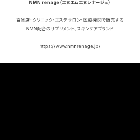
NMN renage（エヌエムエヌレナージュ）
百貨店・クリニック・エステサロン・医療機関で販売する
NMN配合のサプリメント、スキンケアブランド
https://www.nmnrenage.jp/