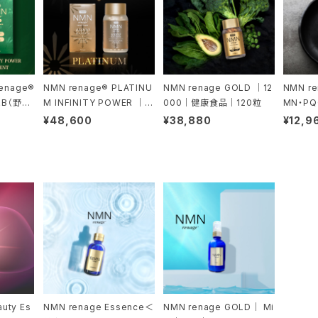
enage®
NMN renage® PLATINU
NMN renage GOLD ｜12
NMN r
RB（野草
M INFINITY POWER ｜N
000｜健康食品｜120粒
MN・P
MN 15000mg ｜120粒
食品｜6
¥48,600
¥38,880
¥12,9
uty Es
NMN renage Essence＜
NMN renage GOLD｜ Mi