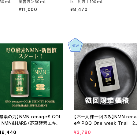
30ｍL
美容液＞60ｍL
lk｜乳液｜100ｍL
¥11,000
¥8,470
酵素の力】NMN renage® GOL
【お一人様一回のみ】NMN renag
D NMN&HARB（野草酵素エキス
e® PQQ One week Trial 2
配合）
間分（1週間分×2袋）
19,440
¥3,780