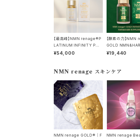
【最高峰】NMN renage®P
【酵素の力】NMN r
LATINUM INFINITY PO
GOLD NMN&HA
WER 24000 (善玉菌配合)
酵素エキス配合）
¥54,000
¥19,440
NMN renage スキンケア
NMN renage GOLD®｜F
NMN renage Bea