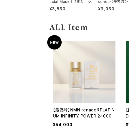
acial Mask｜ 5枚入｜シ
sence＜美容液＞
ート状美容液マスク
¥3,850
¥6,050
ALL Item
【最高峰】NMN renage®PLATIN
【
UM INFINITY POWER 24000
(善玉菌配合)
¥54,000
¥